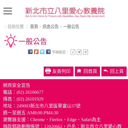
進入內容區塊
:::
目前位置 ：
首頁
>
訊息公告
>
一般公告
一般公告
字級設定：
中央內容區塊
友善列印
回首頁
回上頁
網頁安全宣告
電話：(02) 26106677
傳真：(02) 26101929
地址：249003新北市八里區華富山37號
週一至週五 AM8:00-PM4:30
瀏覽器支援：Chrome、Firefox、Edge、Safari為主
捐款郵政劃撥帳號：12020662，戶名：新北市立八里愛心教