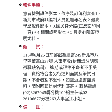
報名手續：
意者檢列證件影本，依序裝訂俾利審查1、
新北市政府非編制人員甄選報名表 2.最高
學歷證件影本。3.國民身分證(正反面印同
一頁)。4.相關證照影本。5.具身心障礙證
明尤佳。
甄 試：
115年6月25日前郵戳為憑寄249新北市八
里區華富山37號 人事室收(封面請註明應
徵職缺名稱)，逾期或證件不齊者不予受
理。資格符合者另行通知面試及筆試日
期，不合者恕不退件，如需返還書面資
料，請附回郵信封俾利郵寄。 聯絡電話
(02)8267045轉分機109楊主任或02-
26106677分機263人事室江小姐。
備 註：