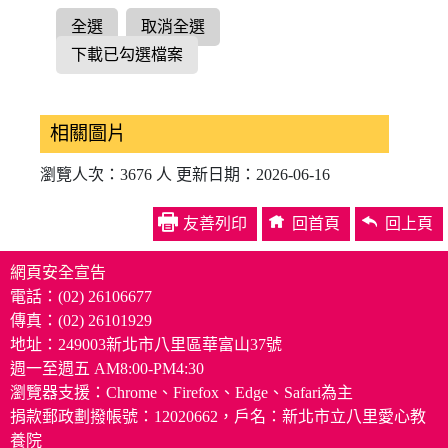
全選
取消全選
下載已勾選檔案
相關圖片
瀏覽人次：3676 人 更新日期：2026-06-16
友善列印
回首頁
回上頁
網頁安全宣告
電話：(02) 26106677
傳真：(02) 26101929
地址：249003新北市八里區華富山37號
週一至週五 AM8:00-PM4:30
瀏覽器支援：Chrome、Firefox、Edge、Safari為主
捐款郵政劃撥帳號：12020662，戶名：新北市立八里愛心教
養院