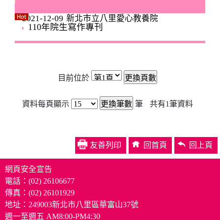
2021-12-09
新北市立八里愛心教養院
110年院生寫作專刊
目前位於
資料每頁顯示
筆
共有
1
筆資料
友善列印
回首頁
回上頁
網頁安全宣告
電話：(02) 26106677
傳真：(02) 26101929
地址：249003新北市八里區華富山37號
週一至週五 AM8:00-PM4:30